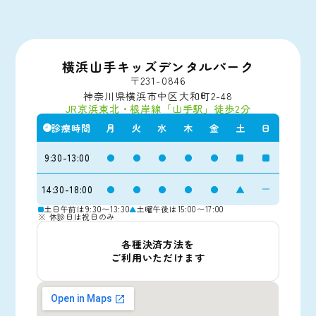
横浜山手キッズデンタルパーク
〒231-0846
神奈川県横浜市中区大和町2-48
JR京浜東北・根岸線「山手駅」徒歩2分
診療時間
月
火
水
木
金
土
日
9:30-13:00
14:30-18:00
土日午前は9:30〜13:30
土曜午後は15:00〜17:00
※ 休診日は祝日のみ
各種決済方法を
ご利用いただけます