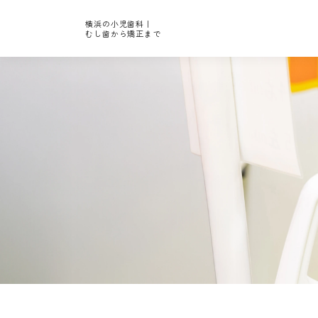
横浜の小児歯科｜
むし歯から矯正まで