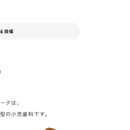
る設備
の
ークは、
型の小児歯科です。