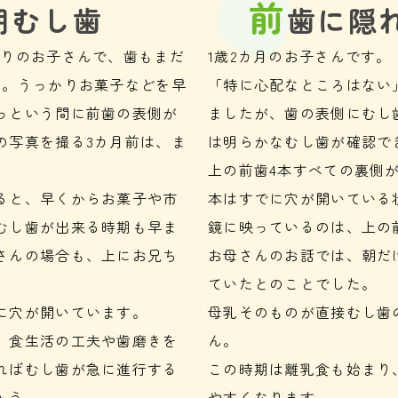
前
期むし歯
歯に隠
かりのお子さんで、歯もまだ
1歳2カ月のお子さんです。
す。うっかりお菓子などを早
「特に心配なところはない
っという間に前歯の表側が
ましたが、歯の表側にむし
の写真を撮る3カ月前は、ま
は明らかなむし歯が確認で
上の前歯4本すべての裏側
ると、早くからお菓子や市
本はすでに穴が開いている
むし歯が出来る時期も早ま
鏡に映っているのは、上の
さんの場合も、上にお兄ち
お母さんのお話では、朝だ
ていたとのことでした。
に穴が開いています。
母乳そのものが直接むし歯
、食生活の工夫や歯磨きを
ん。
ればむし歯が急に進行する
この時期は離乳食も始まり
ょう。
やすくなります。