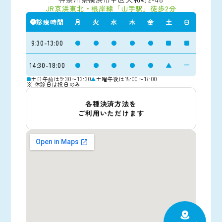
JR京浜東北・根岸線「山手駅」徒歩2分
診療時間
月
火
水
木
金
土
日
9:30-13:00
14:30-18:00
土日午前は9:30〜13:30
土曜午後は15:00〜17:00
※ 休診日は祝日のみ
各種決済方法を
ご利用いただけます